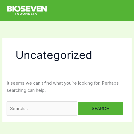
Skip
Search
to
for:
content
Uncategorized
It seems we can’t find what you’re looking for. Perhaps
searching can help.