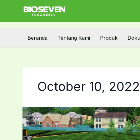
Skip
to
content
Beranda
Tentang Kami
Produk
Doku
October 10, 2022
Jual
IPAL
untuk
Solusi