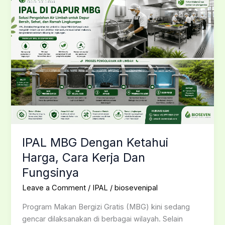
MBG
Dengan
Ketahui
Harga,
Cara
Kerja
Dan
Fungsinya
IPAL MBG Dengan Ketahui
Harga, Cara Kerja Dan
Fungsinya
Leave a Comment
/
IPAL
/
biosevenipal
Program Makan Bergizi Gratis (MBG) kini sedang
gencar dilaksanakan di berbagai wilayah. Selain