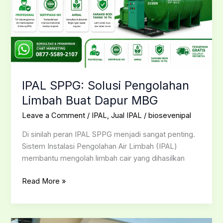
IPAL SPPG: Solusi Pengolahan
Limbah Buat Dapur MBG
Leave a Comment
/
IPAL
,
Jual IPAL
/
biosevenipal
Di sinilah peran IPAL SPPG menjadi sangat penting.
Sistem Instalasi Pengolahan Air Limbah (IPAL)
membantu mengolah limbah cair yang dihasilkan
Read More »