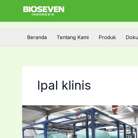
Skip
to
content
Beranda
Tentang Kami
Produk
Doku
Ipal klinis
IPAL
Klinis
Adalah
Hal