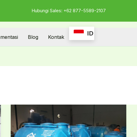
Hubungi Sales: +62 877-5589-2107
ID
mentasi
Blog
Kontak
IPAL
Klinis
yang
Bermanfaat