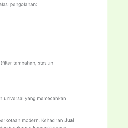
alasi pengolahan:
ilter tambahan, stasiun
in universal yang memecahkan
n perkotaan modern. Kehadiran
Jual
 dan jangkauan kepemilikannya