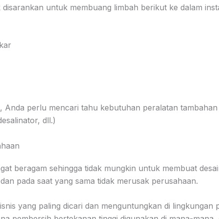
dak disarankan untuk membuang limbah berikut ke dalam inst
kar
Anda perlu mencari tahu kebutuhan peralatan tambahan (f
salinator, dll.)
sahaan
ngat beragam sehingga tidak mungkin untuk membuat desa
dan pada saat yang sama tidak merusak perusahaan.
 bisnis yang paling dicari dan menguntungkan di lingkunga
ena pembersih bertekanan tinggi digunakan di mana-mana,