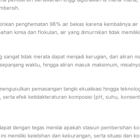
mbersih.
nkan penghematan 98% air bekas karena kembalinya air mu
an kimia dan flokulan, air yang dimurnikan tidak memilik
 sangat tidak merata dapat menjadi kerugian, dari aliran m
r sepanjang waktu, hingga aliran masuk maksimum, misaln
mengusulkan pemasangan tangki ekualisasi hingga teknolog
 serta efek ketidakteraturan komposisi (pH, suhu, konsentras
pat dengan tegas menilai apakah stasiun pembersihan konta
ini memiliki kelebihan dan kekurangan, serta situasi dan ko